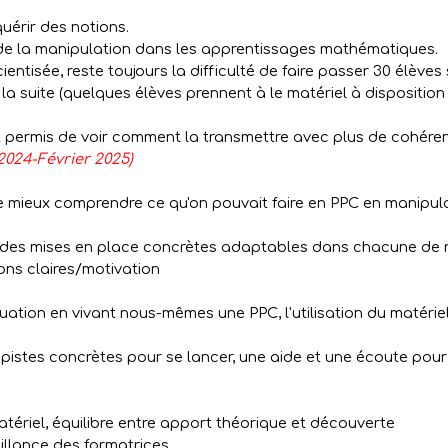
érir des notions.
n de la manipulation dans les apprentissages mathématiques.
cientisée, reste toujours la difficulté de faire passer 30 élèves
r la suite (quelques élèves prennent à le matériel à disposit
 permis de voir comment la transmettre avec plus de cohére
2024-Février 2025)
 de mieux comprendre ce qu'on pouvait faire en PPC en mani
et des mises en place concrètes adaptables dans chacune de 
ns claires/motivation
ituation en vivant nous-mêmes une PPC, l'utilisation du matéri
pistes concrètes pour se lancer, une aide et une écoute pou
ériel, équilibre entre apport théorique et découverte
llance des formatrices.