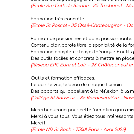
(Ecole Ste Cath.de Sienne - 35 Tresboeuf - Mar
Formation très concrète.
(Ecole St Pascal - 35 Ossé-Chateaugiron - Oc
Formatrice passionnée et donc passionnante.
Contenu clair, parole libre, disponibilité de la fo
Formation complète : temps théorique + outils 
Des outils faciles et concrets à mettre en pla
(
-
Réseau EPC Eure et Loir
28 Châteauneuf en
Outils et formation efficaces.
Le bon, le vrai, le beau de chaque humain.
Des apports qui appellent à la réflexion, à la m
(
-
-
Collège St Sauveur
85 Rocheservière
Nov
Merci beaucoup pour cette formation qui a mis 
Merci à vous tous. Vous étiez tous intéressants 
Merci !
(Ecole ND St Roch - 75001 Paris - Avril 2026)