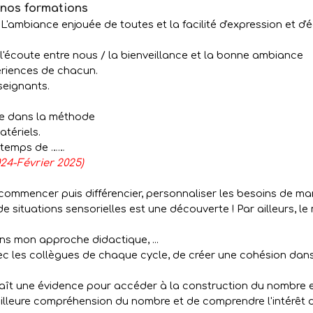
e nos formations
L'ambiance enjouée de toutes et la facilité d'expression et d
 l'écoute entre nous / la bienveillance et la bonne ambiance
ériences de chacun.
seignants.
ce dans la méthode
tériels.
e temps de ……
24-Février 2025)
ommencer puis différencier, personnaliser les besoins de man
e situations sensorielles est une découverte ! Par ailleurs, 
ns mon approche didactique, ...
 les collègues de chaque cycle, de créer une cohésion dans leu
raît une évidence pour accéder à la construction du nombre et
illeure compréhension du nombre et de comprendre l'intérêt d